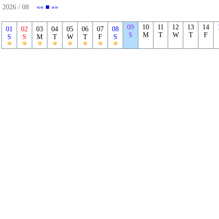
2026 / 08
««
■
»»
09
10
11
12
13
14
01
02
03
04
05
06
07
08
S
M
T
W
T
F
S
S
M
T
W
T
F
S