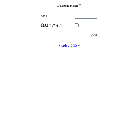
// admin menu //
pass
自動ログイン
+
pplog 3.35
+