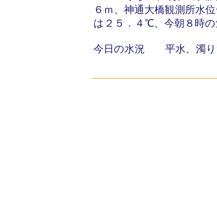
６ｍ、神通大橋観測所水位
は２５．４℃、今朝８時の
今日の水況 平水、濁り