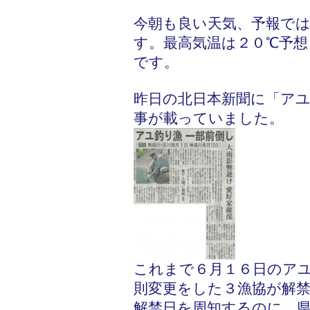
今朝も良い天気、予報で
す。最高気温は２０℃予
です。
昨日の北日本新聞に「ア
事が載っていました。
これまで６月１６日のア
則変更をした３漁協が解
解禁日を周知するのに、