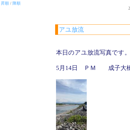
昇順
/
降順
2
アユ放流
本日のアユ放流写真です
5月14日 ＰＭ 成子大橋