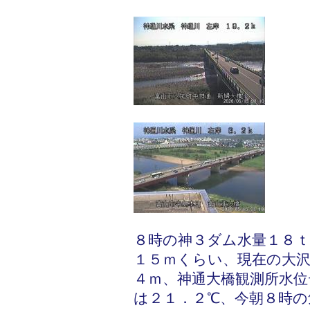
８時の神３ダム水量１８ｔ
１５ｍくらい、現在の大
４ｍ、神通大橋観測所水位
は２１．２℃、今朝８時の