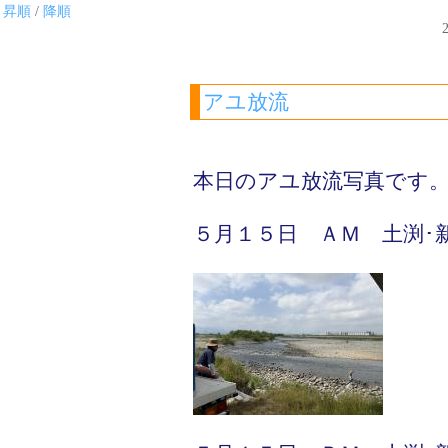
昇順
/
降順
2
アユ放流
本日のアユ放流写真です
５月１５日 ＡＭ 土渕･