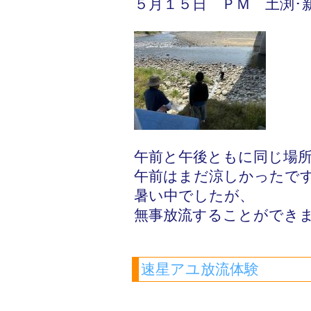
５月１５日 ＰＭ 土渕･
午前と午後ともに同じ場
午前はまだ涼しかったで
暑い中でしたが、
無事放流することができ
速星アユ放流体験