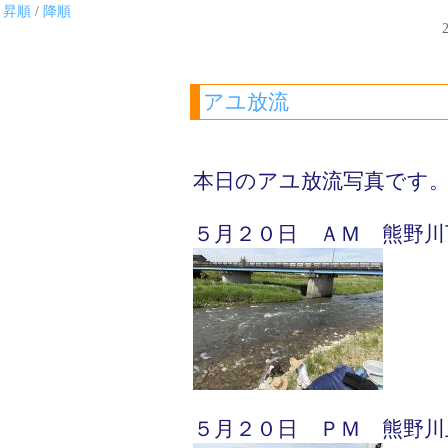
昇順
/
降順
2
アユ放流
本日のアユ放流写真です
５月２０日 ＡＭ 熊野川
５月２０日 ＰＭ 熊野川