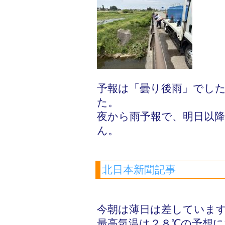
予報は「曇り後雨」でし
た。
夜から雨予報で、明日以
ん。
北日本新聞記事
今朝は薄日は差していま
最高気温は２８℃の予想