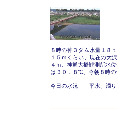
８時の神３ダム水量１８ｔ
１５ｍくらい、現在の大
４ｍ、神通大橋観測所水位
は３０．８℃、今朝８時の
今日の水況 平水、濁り