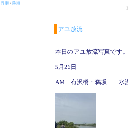
昇順
/
降順
2
アユ放流
本日のアユ放流写真です
5月26日
AM 有沢橋・鵜坂 水温 